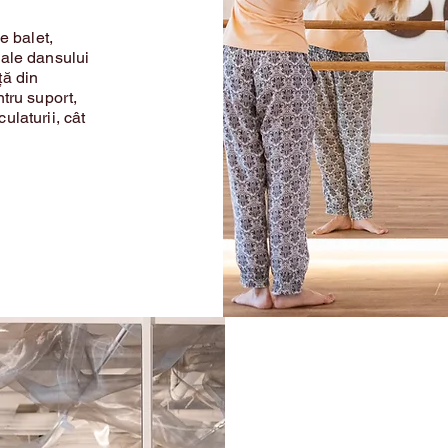
e balet,
 ale dansului
nță din
tru suport,
ulaturii, cât