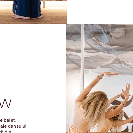
ow
e balet,
 ale dansului
nță din