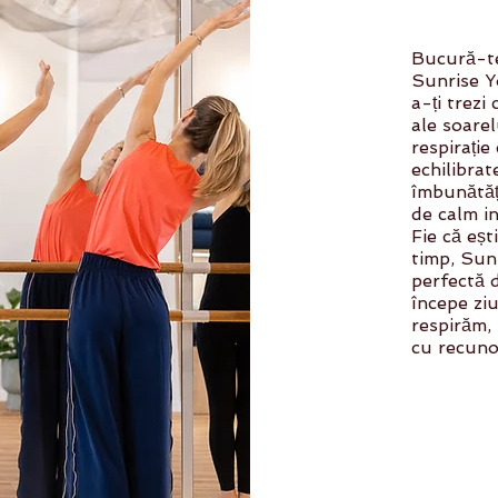
Bucură-te
Sunrise Y
a-ți trezi
ale soare
respirație
echilibrat
îmbunătățeș
de calm in
Fie că eșt
timp, Sun
perfectă d
începe ziu
respirăm,
cu recuno