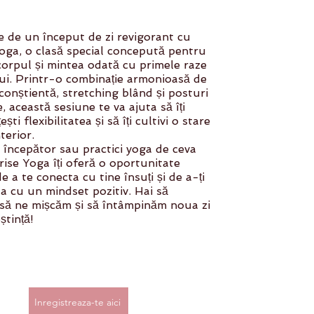
 de un început de zi revigorant cu
oga, o clasă special concepută pentru
 corpul și mintea odată cu primele raze
lui. Printr-o combinație armonioasă de
 conștientă, stretching blând și posturi
e, această sesiune te va ajuta să îți
ti flexibilitatea și să îți cultivi o stare
terior.
i începător sau practici yoga de ceva
rise Yoga îți oferă o oportunitate
e a te conecta cu tine însuți și de a-ți
a cu un mindset pozitiv. Hai să
 să ne mișcăm și să întâmpinăm noua zi
ștință!
Inregistreaza-te aici