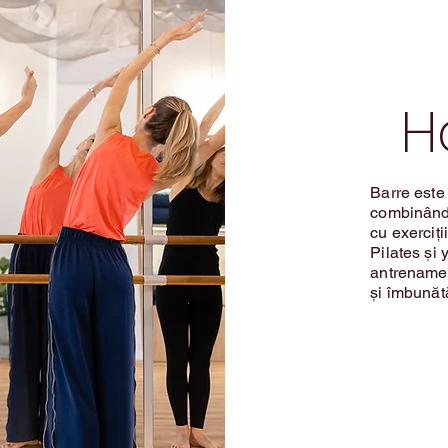
H
Barre este 
combinând 
cu exerciții
Pilates și 
antrenament
și îmbunătă