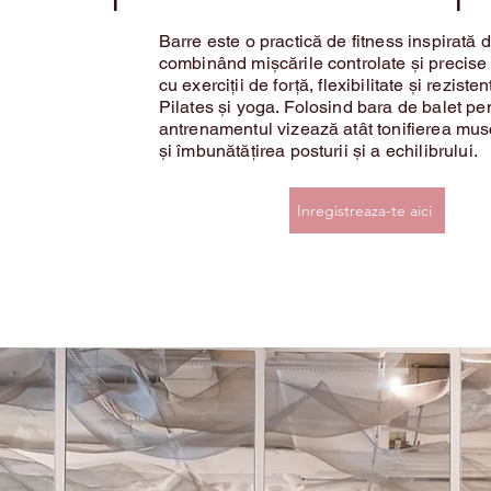
Barre este o practică de fitness inspirată d
combinând mișcările controlate și precise
cu exerciții de forță, flexibilitate și reziste
Pilates și yoga. Folosind bara de balet pen
antrenamentul vizează atât tonifierea musc
și îmbunătățirea posturii și a echilibrului.
Inregistreaza-te aici