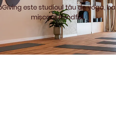
Giving este studioul tău de yoga, bar
mișcare mindful.