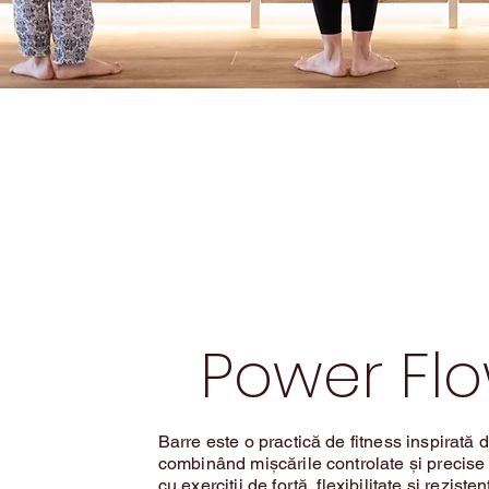
Power Fl
Barre este o practică de fitness inspirată d
combinând mișcările controlate și precise
cu exerciții de forță, flexibilitate și reziste