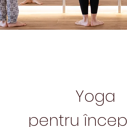
Yoga
pentru
încep