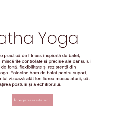
atha Yoga
o practică de fitness inspirată de balet,
mișcările controlate și precise ale dansului
 de forță, flexibilitate și rezistență din
yoga. Folosind bara de balet pentru suport,
ul vizează atât tonifierea musculaturii, cât
țirea posturii și a echilibrului.
Inregistreaza-te aici