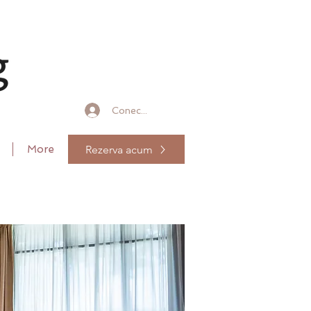
Conectează-te
Rezerva acum
More