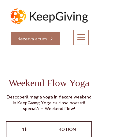
Rezerva acum
Weekend Flow Yoga
Descoperă magia yoga în fiecare weekend
la KeepGiving Yoga cu clasa noastră
specială – Weekend Flow!
40
de
1 h
1
40 RON
lei
românești