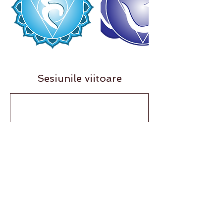
Sesiunile viitoare
Rezervă acum