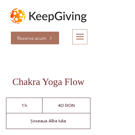
Rezerva acum
Chakra Yoga Flow
40
de
1 h
1
40 RON
lei
românești
Șoseaua Alba Iulia