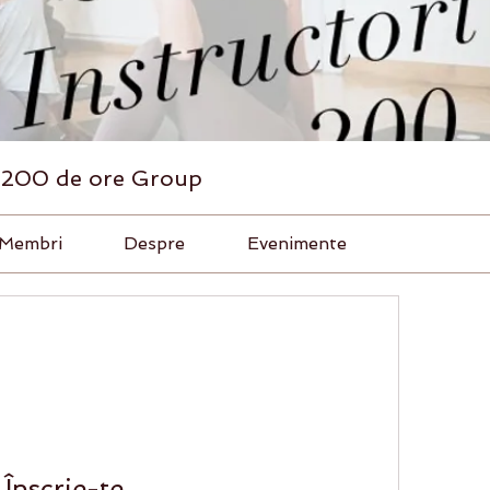
a 200 de ore Group
Membri
Despre
Evenimente
Înscrie-te