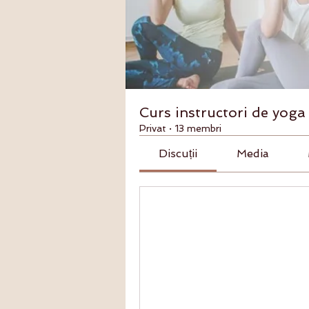
Curs instructori de yog
Privat
·
13 membri
Discuții
Media