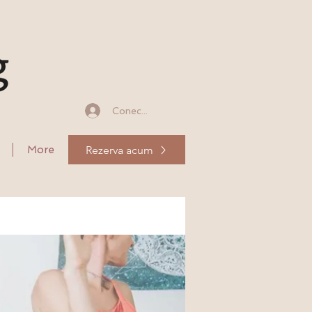
Conectează-te
Rezerva acum
More