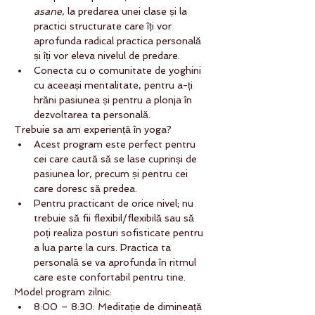
asane
, la predarea unei clase și la 
practici structurate care îți vor 
aprofunda radical practica personală 
și îți vor eleva nivelul de predare.
Conecta cu o comunitate de yoghini 
cu aceeași mentalitate, pentru a-ți 
hrăni pasiunea și pentru a plonja în 
dezvoltarea ta personală.
Trebuie sa am experiență în yoga?
Acest program este perfect pentru 
cei care caută să se lase cuprinși de 
pasiunea lor, precum și pentru cei 
care doresc să predea.
Pentru practicant de orice nivel; nu 
trebuie să fii flexibil/flexibilă sau să 
poți realiza posturi sofisticate pentru 
a lua parte la curs. Practica ta 
personală se va aprofunda în ritmul 
care este confortabil pentru tine.
Model program zilnic:
8:00 – 8:30: Meditație de dimineață