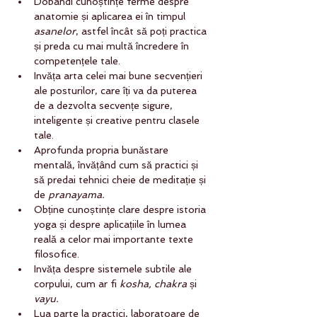
Dobândi cunoștințe ferme despre 
anatomie și aplicarea ei în timpul 
asanelor
, astfel încât să poți practica 
și preda cu mai multă încredere în 
competențele tale.
Invăța arta celei mai bune secvențieri 
ale posturilor, care îți va da puterea 
de a dezvolta secvențe sigure, 
inteligente și creative pentru clasele 
tale.
Aprofunda propria bunăstare 
mentală, învățând cum să practici și 
să predai tehnici cheie de meditație și 
de 
pranayama.
Obține cunoștințe clare despre istoria 
yoga și despre aplicațiile în lumea 
reală a celor mai importante texte 
filosofice.
Invăța despre sistemele subtile ale 
corpului, cum ar fi 
kosha, chakra 
și 
vayu.
Lua parte la practici, laboratoare de 