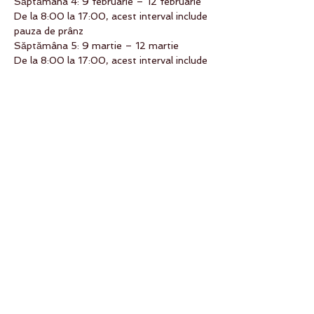
Săptămâna 4: 9 februarie – 12 februarie
De la 8:00 la 17:00, acest interval include 
pauza de prânz
Săptămâna 5: 9 martie – 12 martie
De la 8:00 la 17:00, acest interval include 
pauza de prânz
Și 10 sesiuni ZOOM, a câte 2 ore fiecare, 
care vor fi programate după ce începem 
cursul, sesiuni in care se va pune accent 
pe filosofia yoga.
Curiculum:
I. Principiile predarii in yoga.
II. Principiile indicatiilor in yoga
III. Principiile secventierii in yoga
IV. Anatomie
V. Meditatie si Pranayama
VI. Istorie si Filosofie
VII. Etica
VIII. Dezvoltare Profesionala
 IX. Asane 
In fiecare zi vom avea 3 ore de practica 
fizica si meditatie. 