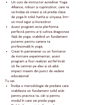
Un curs de instructor acreditat Yoga 
Alliance, robust și cuprinzător, care te 
va învăța să creezi și să predai clase 
de yoga în stilul 
hatha
 și 
vinyasa
, într-
un mod sigur și încrezător.
Acest program este platforma 
perfectă pentru a-ți cultiva dragostea 
față de yoga, stabilind un fundament 
puternic pentru cariera ta 
profesională în yoga.
Creat în parteneriat cu un formator 
de instruire experimentat, acest 
program a fost realizat astfel încât 
să fie centrat pe elev și să aibă 
impact maxim din punct de vedere 
educațional.
Tu vei:
Învăța o metodologie de predare care 
stabilește un fundament solid atât 
pentru practica ta, cât și pentru 
modul în care vei preda yoga.